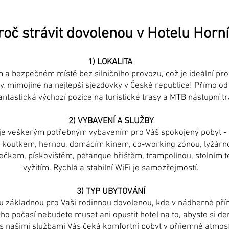
oč strávit dovolenou v Hotelu Hor
1) LOKALITA
 a bezpečném místě bez silničního provozu, což je ideální pro
, mimojiné na nejlepší sjezdovky v České republice! Přímo od 
 fantastická výchozí pozice na turistické trasy a MTB nástupní t
2) VYBAVENÍ A SLUŽBY
je veškerým potřebným vybavením pro Váš spokojený pobyt - 
m koutkem, hernou, domácím kinem, co-working zónou, lyžárno
kem, pískovištěm, pétanque hřištěm, trampolínou, stolním 
vyžitím. Rychlá a stabilní WiFi je samozřejmostí.
3) TYP UBYTOVÁNÍ
u základnou pro Vaši rodinnou dovolenou, kde v nádherné pří
o počasí nebudete muset ani opustit hotel na to, abyste si den
 s našimi službami Vás čeká komfortní pobyt v příjemné atmosf