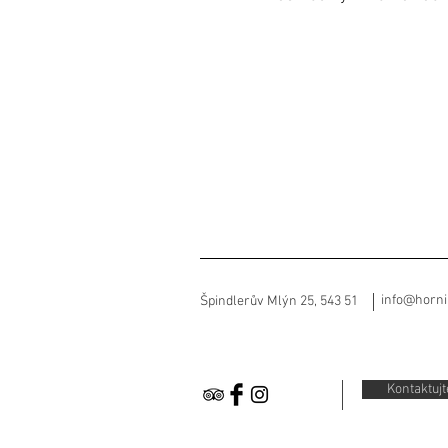
info@horn
Špindlerův Mlýn 25, 543 51
Kontaktujt