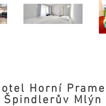
otel Horní Pram
​Špindlerův Mlýn