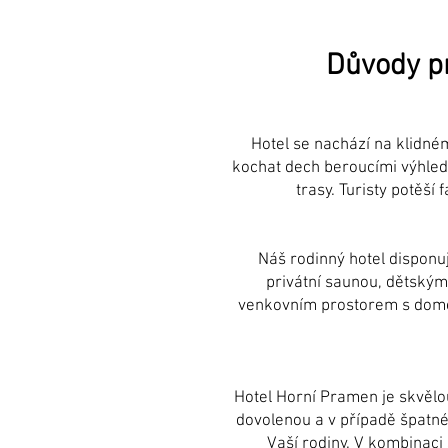
Důvody pr
Hotel se nachází na klidném
kochat dech beroucími výhledy
trasy. Turisty potěší
Náš rodinný hotel disponu
privátní saunou, dětský
venkovním prostorem s domeč
Hotel Horní Pramen je skvělo
dovolenou a v případě špatnéh
Vaší rodiny. V kombinaci