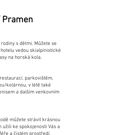
ní Pramen
 rodiny s dětmi. Můžete se
hotelu vedou skialpinistické
rasy na horská kola.
restaurací, parkovištěm,
u/kolárnou, v létě také
tenisem a dalším venkovním
rodě můžete strávit krásnou
 užili ke spokojenosti Vás a
éře a čistém prostředí.