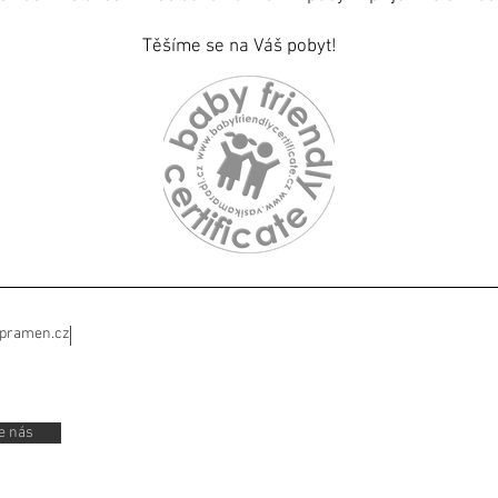
Těšíme se na Váš pobyt!
ipramen.cz
e nás